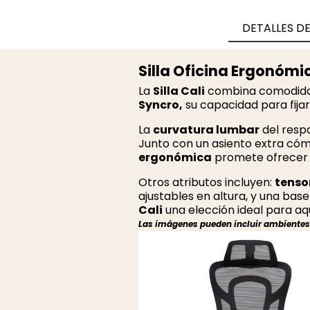
DETALLES D
Silla Oficina Ergonómi
La
Silla Cali
combina comodidad,
Syncro,
su capacidad para fijar
La
curvatura lumbar
del resp
Junto con un asiento extra c
ergonómica
promete ofrecer
Otros atributos incluyen:
tenso
ajustables en altura, y una ba
Cali
una elección ideal para a
Las imágenes pueden incluir ambientes r