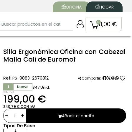
OFICINA
HOGAR
0,00 €
Silla Ergonómica Oficina con Cabezal
Malla Cali de Euromof
favorite
Ref:
PS-9883-2670812
Compartir:
Nuevo
347 Unid.
SIN IVA
199,00 €
240,79 € CON IVA
Añadir al carrito
Tipos De Base