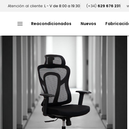
Atención al cliente:
L - V de 8:00 a 19:30
(+34)
629 676 231
w
menu
Reacondicionados
Nuevos
Fabricació