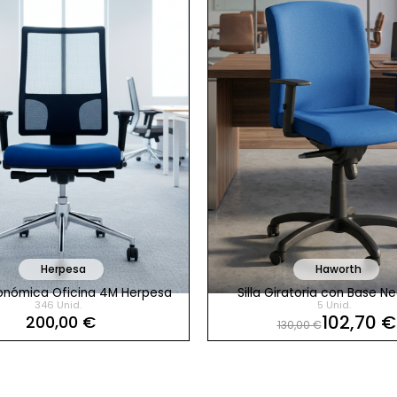
Herpesa
Haworth
rgonómica Oficina 4M Herpesa
Silla Giratoria con Base N
346 Unid.
5 Unid.
Haworth
102,70 €
200,00 €
130,00 €