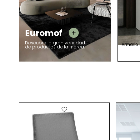
Euromof
Euromof
Descubre la gran variedad
Archivador Metálico para Oficinas
Armario 
de productos de la marca.
109 Unid.
Denver de Euromof
290,00 €
favorite