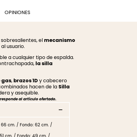
OPINIONES
sobresalientes, el
mecanismo
al usuario.
ble a cualquier tipo de espalda.
contrachapada,
la silla
e gas
,
brazos 1D
y cabecero
s combinados hacen de la
Silla
era y asequible.
responde al artículo ofertado.
: 66 cm. / Fondo: 62 cm. /
51 cm. / Fondo: 49 cm. /