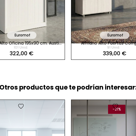
Euromof
Euromof
Alto Oficina 195x90 cm. Austin
Armario Alto Puertas Com
101 Unid.
91 Unid.
de Euromof
206x92 cm. Euro de Eur
322,00 €
339,00 €
Otros productos que te podrían interesar:
favorite
favorite
-21%