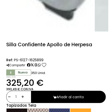
Silla Confidente Apollo de Herpesa
Ref:
PS-6127-1625899
favorite
Compartir:
Nuevo
350 Unid.
SIN IVA
325,20 €
393,49 € CON IVA
Añadir al carrito
Tapizados Tela