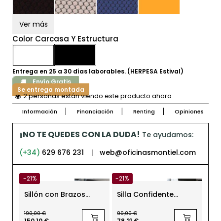
Ver más
Color Carcasa Y Estructura
Entrega en 25 a 30 días laborables. (HERPESA Estival)
Envío Gratis
Se entrega montada
2 personas están viendo este producto ahora
Información
Financiación
Renting
Opiniones
¡NO TE QUEDES CON LA DUDA!
Te ayudamos:
(+34)
629 676 231
|
web@oficinasmontiel.com
-21%
-21%
-21
Sillón con Brazos
Silla Confidente
Sil
Rígidos de Inclass
Oficina Piel Negra de
Ofi
Dauphin
- E
190,00 €
99,00 €
206,
150,10 €
78,21 €
162