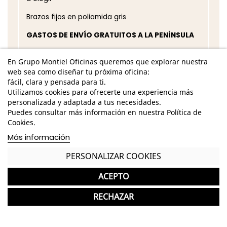
Brazos fijos en poliamida gris
GASTOS DE ENVÍO GRATUITOS A LA PENÍNSULA
Silla Confidente nueva ideal para Oficinas y
En Grupo Montiel Oficinas queremos que explorar nuestra
Despachos
web sea como diseñar tu próxima oficina:
fácil, clara y pensada para ti.
Garantía y devolución
Utilizamos cookies para ofrecerte una experiencia más
personalizada y adaptada a tus necesidades.
Puedes consultar más información en nuestra Política de
Cookies.
Completa tu compra con más
Más información
productos de Herpesa
PERSONALIZAR COOKIES
Herpesa
ACEPTO
favorite
Armario Aparador Madera Oficina Sharp de Herpesa
346 Unid.
RECHAZAR
463,00 €