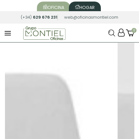
OFICINA
HOGAR
(+34)
629 676 231
web@oficinasmontiel.com