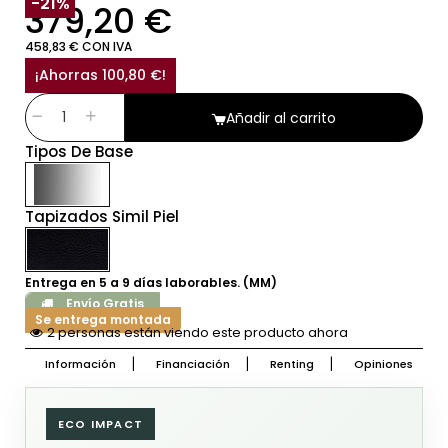
-21%
379,20 €
458,83 € CON IVA
¡Ahorras 100,80 €!
Añadir al carrito
Tipos De Base
Tapizados Simil Piel
Entrega en 5 a 9 días laborables. (MM)
Envío Gratis
Se entrega montada
2 personas están viendo este producto ahora
Información
Financiación
Renting
Opiniones
ECO IMPACT