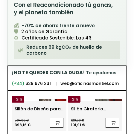
Con el Reacondicionado tú ganas,
y el planeta también
💰
-70% de ahorro frente a nuevo
🛡️
2 años de Garantía
♻️
Certificado Sostenible: Las 4R
Reduces 69 kgCO₂ de huella de
🌿
carbono
¡NO TE QUEDES CON LA DUDA!
Te ayudamos:
(+34)
629 676 231
|
web@oficinasmontiel.com
-21%
-21%
-21
Sillón de Diseño para
Sillón Giratorio
Sil
Recepción Shelter de
Tapizado en Piel y
Ru
Globe Zero 4
Brazos Fijos de
Mon
504,00 €
129,00 €
124,
Matteo Grassi
398,16 €
101,91 €
97,