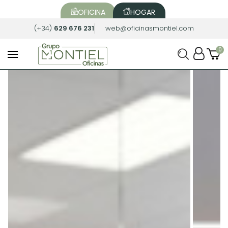
OFICINA
HOGAR
(+34)
629 676 231
web@oficinasmontiel.com