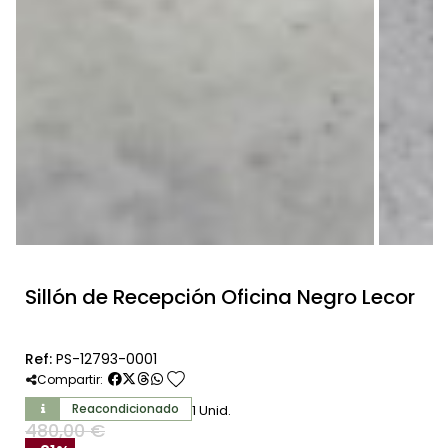
Sillón de Recepción Oficina Negro Lecor
Ref:
PS-12793-0001
favorite
Compartir:
Reacondicionado
1 Unid.
480,00 €
SIN IVA