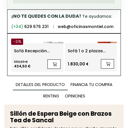
¡NO TE QUEDES CON LA DUDA!
Te ayudamos:
(+34)
629 676 231
|
web@oficinasmontiel.com
-21%
Sofá Recepción
Sofá 1 o 2 plazas
So
Oficina 2 Plazas Gris
Recepción Diseño
Ho
de Walter Knoll
Tonella de Sancal
550,00 €
1.830,00 €
22
434,50 €
DETALLES DEL PRODUCTO
FINANCIA TU COMPRA
RENTING
OPINIONES
Sillón de Espera Beige con Brazos
Tea de Sancal