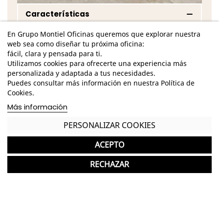
Características
Dimensiones Totales - Alto: 76 cm. / Ancho: 93
En Grupo Montiel Oficinas queremos que explorar nuestra
cm. / Fondo: 80 cm. /
web sea como diseñar tu próxima oficina:
fácil, clara y pensada para ti.
Dimensiones Asiento - Alto: 40 cm. / Ancho: 55
Utilizamos cookies para ofrecerte una experiencia más
cm. / Fondo: 53,5 cm. /
personalizada y adaptada a tus necesidades.
Puedes consultar más información en nuestra Política de
Dimensiones Brazo - Alto: 41 cm. / Ancho: 16 cm. /
Cookies.
Fondo: 71 cm. /
Más información
Dimensiones Respaldo - Alto: 36 cm. / Ancho: 86
PERSONALIZAR COOKIES
cm. /
Estructura tapizada en tela de acabado beige
ACEPTO
Decoración del tapizado en patrón hexagonal
RECHAZAR
Brazos rígidos
*Puede presentar ligeros desperfectos derivados
de un uso anterior, que no afectan a su
funcionalidad.