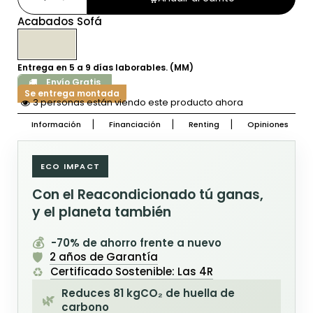
Acabados Sofá
Entrega en 5 a 9 días laborables. (MM)
Envío Gratis
Se entrega montada
3 personas están viendo este producto ahora
Información
Financiación
Renting
Opiniones
ECO IMPACT
Con el Reacondicionado tú ganas,
y el planeta también
💰
-70% de ahorro frente a nuevo
🛡️
2 años de Garantía
♻️
Certificado Sostenible: Las 4R
Reduces 81 kgCO₂ de huella de
🌿
carbono