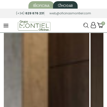
OFICINA
HOGAR
(+34)
629 676 231
web@oficinasmontiel.com