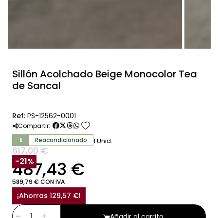
Sillón Acolchado Beige Monocolor Tea
de Sancal
Ref:
PS-12562-0001
favorite
Compartir:
Reacondicionado
1 Unid.
617,00 €
SIN IVA
-21%
487,43 €
589,79 € CON IVA
¡Ahorras 129,57 €!
Añadir al carrito