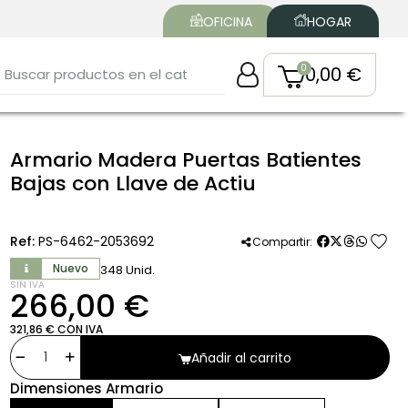
OFICINA
HOGAR
0,00 €
Armario Madera Puertas Batientes
Bajas con Llave de Actiu
favorite
Ref:
PS-6462-2053692
Compartir:
Nuevo
348 Unid.
SIN IVA
266,00 €
321,86 € CON IVA
Añadir al carrito
Dimensiones Armario