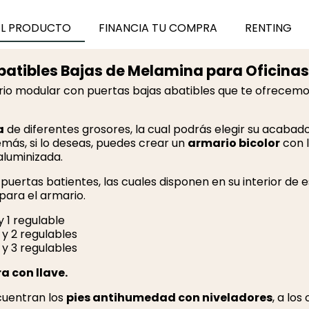
EL PRODUCTO
FINANCIA TU COMPRA
RENTING
atibles Bajas de Melamina para Oficinas
rio modular con puertas bajas abatibles que te ofrecemo
a
de diferentes grosores, la cual podrás elegir su acabado
emás, si lo deseas, puedes crear un
armario bicolor
con l
aluminizada.
puertas batientes, las cuales disponen en su interior de e
para el armario.
 y 1 regulable
o y 2 regulables
o y 3 regulables
a con llave.
ncuentran los
pies antihumedad con niveladores
, a lo