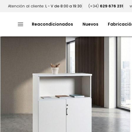
Atención al cliente:
L - V de 8:00 a 19:30
(+34)
629 676 231
w
menu
Reacondicionados
Nuevos
Fabricació