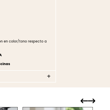
ión en color/tono respecto a
A
icinas