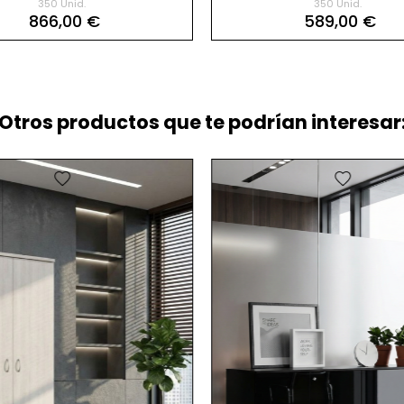
350 Unid.
350 Unid.
Actiu
Puertas Batientes Longo de
866,00 €
589,00 €
Otros productos que te podrían interesar:
favorite
favorite