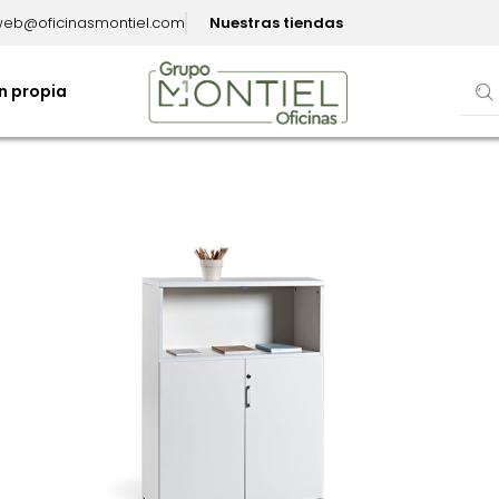
eb@oficinasmontiel.com
Nuestras tiendas
n propia