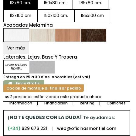
113x80 cm.
150x80 cm.
185x80 cm.
113x100 cm
150x100 cm.
185x100 cm
Acabados Melamina
Ver más
Laterales, Lejas, Base Y Trasera
Entrega en 25 a 30 días laborables (estival)
Envío Gratis
Opción de montaje al finalizar pedido
2 personas están viendo este producto ahora
Información
Financiación
Renting
Opiniones
¡NO TE QUEDES CON LA DUDA!
Te ayudamos:
(+34)
629 676 231
|
web@oficinasmontiel.com