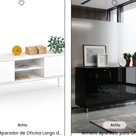
favorite
favorite
Actiu
Actiu
Aparador de Oficina Longo de
Armario Aparador para Of