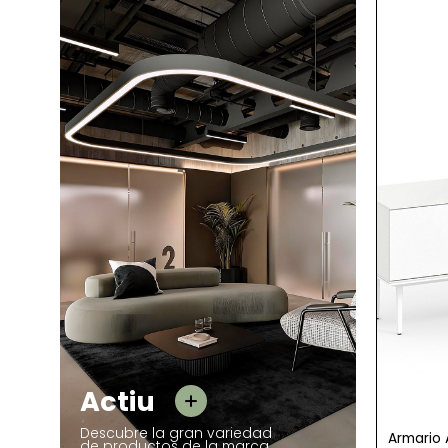
favorite
-21%
Actiu
Actiu
Descubre la gran variedad
Armario Alto Madera Blanco Puertas
Armario 
de productos de la marca.