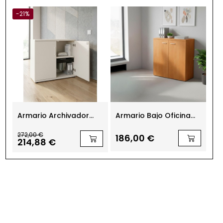
-21%
Armario Archivador
Armario Bajo Oficina
Ar
Madera 78x90 cm con
mod. Volterra de
18
o
Bastidor de Kunna
Artexport
272,00 €
186,00 €
9
214,88 €