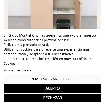
En Grupo Montiel Oficinas queremos que explorar nuestra
Características
web sea como diseñar tu próxima oficina:
fácil, clara y pensada para ti.
Dimensiones - Alto: 200 cm. / Ancho: 90 cm. /
Utilizamos cookies para ofrecerte una experiencia más
Fondo: 45 cm. /
personalizada y adaptada a tus necesidades.
Estructura en melamina con tapa y suelo de 25
Puedes consultar más información en nuestra Política de
mm y laterales de 19 mm
Cookies.
Más información
Estructura blanca o gris aluminizado a elegir
PERSONALIZAR COOKIES
Puertas de melamina altas o bajas de acabado a
elegir
ACEPTO
Tiradores de acero inoxidable
RECHAZAR
Puertas abatibles con llave