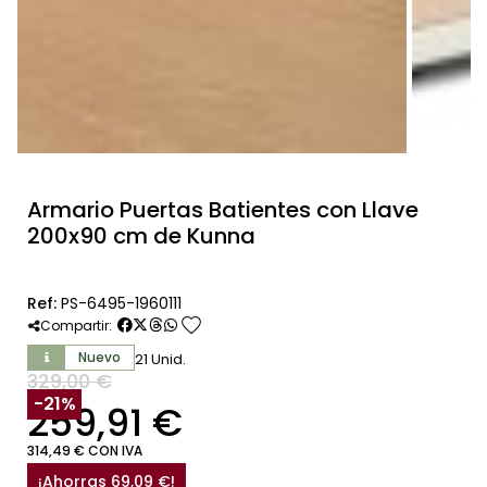
Armario Puertas Batientes con Llave
200x90 cm de Kunna
Ref:
PS-6495-1960111
favorite
Compartir:
Nuevo
21 Unid.
329,00 €
SIN IVA
-21%
259,91 €
314,49 € CON IVA
¡Ahorras 69,09 €!