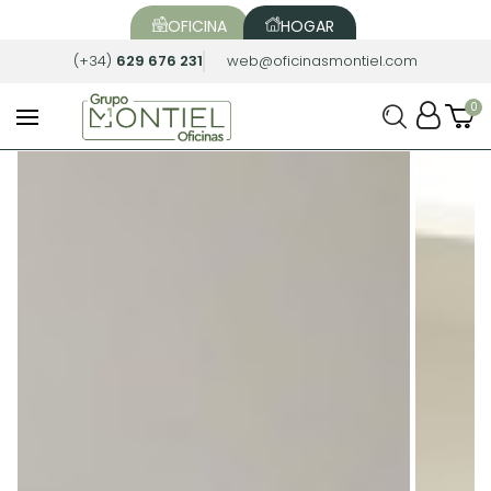
OFICINA
HOGAR
(+34)
629 676 231
web@oficinasmontiel.com