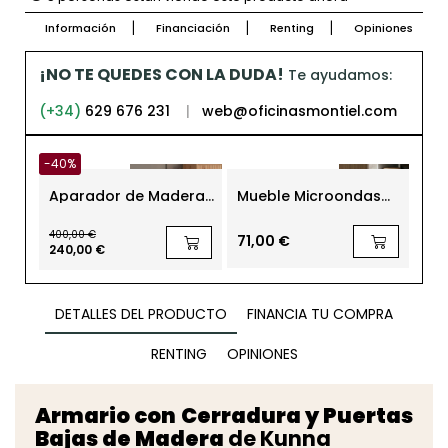
Información
Financiación
Renting
Opiniones
¡NO TE QUEDES CON LA DUDA!
Te ayudamos:
(+34)
629 676 231
|
web@oficinasmontiel.com
-40%
-50
Aparador de Madera
Mueble Microondas
Ar
Rectangular LUX 12
Cheff Blanco Artik y
Cer
Cemento
co
400,00 €
156,
Kin
71,00 €
240,00 €
78,
DETALLES DEL PRODUCTO
FINANCIA TU COMPRA
RENTING
OPINIONES
Armario con Cerradura y Puertas
Bajas de Madera
de Kunna