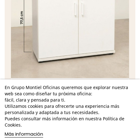
Características
En Grupo Montiel Oficinas queremos que explorar nuestra
web sea como diseñar tu próxima oficina:
Dimensiones: Ancho: 90 cm. / Alto: 78 cm. /
fácil, clara y pensada para ti.
Fondo: 45 cm. /
Utilizamos cookies para ofrecerte una experiencia más
personalizada y adaptada a tus necesidades.
Estructura en melamina con tapa, estante y suelo
Puedes consultar más información en nuestra Política de
de 25 mm. y laterales de 19 mm
Cookies.
Estructura blanca o gris aluminizado a elegir
Más información