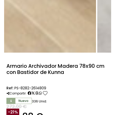
Armario Archivador Madera 78x90 cm
con Bastidor de Kunna
Ref:
PS-8282-2614809
favorite
Compartir:
Nuevo
336 Unid.
272,00 €
SIN IVA
-21%