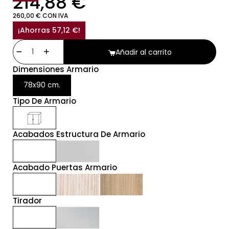
214,88 €
260,00 € CON IVA
¡Ahorras 57,12 €!
Añadir al carrito
Dimensiones Armario
78x90 cm.
Tipo De Armario
Acabados Estructura De Armario
Acabado Puertas Armario
Tirador