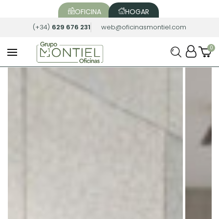
OFICINA
HOGAR
(+34)
629 676 231
web@oficinasmontiel.com