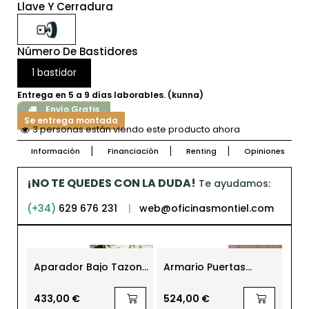
Llave Y Cerradura
Número De Bastidores
1 bastidor
Entrega en 5 a 9 días laborables. (kunna)
Envío Gratis
Se entrega montada
3 personas están viendo este producto ahora
Información
Financiación
Renting
Opiniones
¡NO TE QUEDES CON LA DUDA!
Te ayudamos:
(+34)
629 676 231
|
web@oficinasmontiel.com
Aparador Bajo Tazona
Armario Puertas
Ar
150x40 cm. de Bogal
Correderas para
Lla
Despachos 140x165
Bat
cm Maya de Ismobel
Ke
433,00 €
524,00 €
23