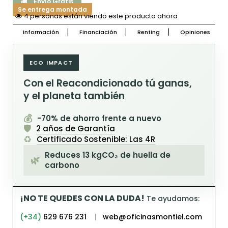
Envío Gratis
Se entrega montada
4 personas están viendo este producto ahora
Información
Financiación
Renting
Opiniones
ECO IMPACT
Con el Reacondicionado tú ganas,
y el planeta también
💰
-70% de ahorro frente a nuevo
🛡️
2 años de Garantía
♻️
Certificado Sostenible: Las 4R
Reduces 13 kgCO₂ de huella de
🌿
carbono
¡NO TE QUEDES CON LA DUDA!
Te ayudamos:
(+34)
629 676 231
|
web@oficinasmontiel.com