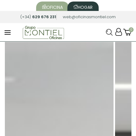
OFICINA
HOGAR
(+34)
629 676 231
web@oficinasmontiel.com