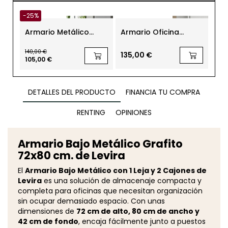
-25%
-40
Armario Metálico
Armario Oficina
Arm
Puertas Persiana
Metálico Blanco
Pue
110x90 cm de
130x80 cm. de
132
140,00 €
140,
Steelcase
Steelcase
Ste
135,00 €
105,00 €
84,
DETALLES DEL PRODUCTO
FINANCIA TU COMPRA
RENTING
OPINIONES
Armario Bajo Metálico Grafito
72x80 cm. de Levira
El
Armario Bajo Metálico con 1 Leja y 2 Cajones de
Levira
es una solución de almacenaje compacta y
completa para oficinas que necesitan organización
sin ocupar demasiado espacio. Con unas
dimensiones de
72 cm de alto, 80 cm de ancho y
42 cm de fondo
, encaja fácilmente junto a puestos