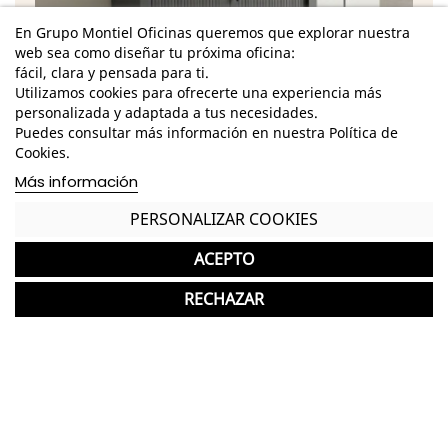
En Grupo Montiel Oficinas queremos que explorar nuestra
web sea como diseñar tu próxima oficina:
fácil, clara y pensada para ti.
Utilizamos cookies para ofrecerte una experiencia más
personalizada y adaptada a tus necesidades.
Puedes consultar más información en nuestra Política de
Cookies.
Más información
PERSONALIZAR COOKIES
Características
ACEPTO
Dimensiones Totales - Alto: 72 cm. / Ancho: 80
cm. / Fondo: 42 cm. /
RECHAZAR
Estructura metálica de acabado grafito
Tapa superior de melamina de acabado blanco
Incluye un estante metálico de acabado grafito
regulable en altura