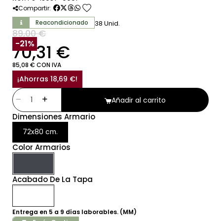
favorite
Compartir:
Reacondicionado
38 Unid.
89,00 €
SIN IVA
-21%
70,31 €
85,08 € CON IVA
¡Ahorras 18,69 €!
Añadir al carrito
Dimensiones Armario
72x80 cm.
Color Armarios
Acabado De La Tapa
Entrega en 5 a 9 días laborables. (MM)