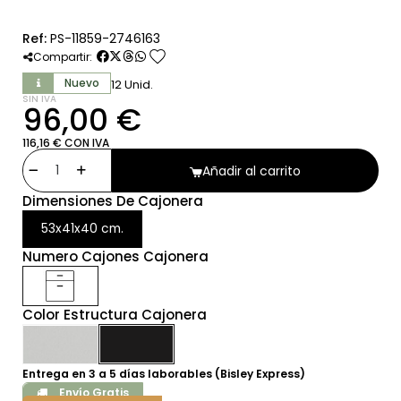
Ref:
PS-11859-2746163
favorite
Compartir:
Nuevo
12 Unid.
SIN IVA
96,00 €
116,16 € CON IVA
Añadir al carrito
Dimensiones De Cajonera
53x41x40 cm.
Numero Cajones Cajonera
Color Estructura Cajonera
Entrega en 3 a 5 días laborables (Bisley Express)
Envío Gratis