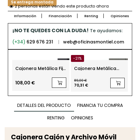
Se entrega montada
2 personas están viendo este producto ahora
Información
Financiación
Renting
Opiniones
¡NO TE QUEDES CON LA DUDA!
Te ayudamos:
(+34)
629 676 231
|
web@oficinasmontiel.com
-21%
Cajonera Metálica Fija
Cajonera Metálica
Pac
2 Cajones + Archivo
Gris con Llave y tapa
Fre
de Bisley
Peral para Oficina de
Dy
89,00 €
Steelcase
108,00 €
142
70,31 €
DETALLES DEL PRODUCTO
FINANCIA TU COMPRA
RENTING
OPINIONES
Cajonera Cajón y Archivo Móvil