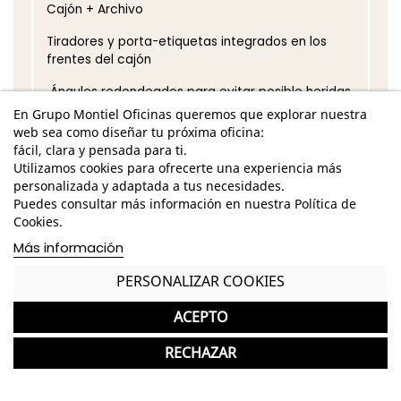
Cajón + Archivo
Tiradores y porta-etiquetas integrados en los
frentes del cajón
Ángulos redondeados para evitar posible heridas
En Grupo Montiel Oficinas queremos que explorar nuestra
La cerradura cierra 2 cajones
web sea como diseñar tu próxima oficina:
fácil, clara y pensada para ti.
Cajones completos con los extremos y los lados
Utilizamos cookies para ofrecerte una experiencia más
para dar cabida a cualquier tipo de documentos
personalizada y adaptada a tus necesidades.
Puedes consultar más información en nuestra Política de
Cuatro ruedas multidireccionales invisibles
Cookies.
Extensión del cajón 80%
Más información
*Los acabados pueden sufrir una ligera variación
PERSONALIZAR COOKIES
en color/tono respecto a los originales.
ACEPTO
GASTOS DE ENVÍO GRATUITOS A LA PENÍNSULA
RECHAZAR
Garantía y devolución