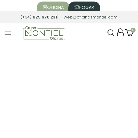
OFICINA
HOGAR
(+34)
629 676 231
web@oficinasmontiel.com