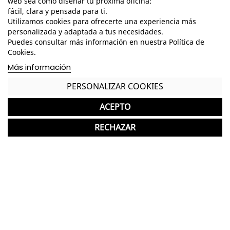
web sea como diseñar tu próxima oficina:
fácil, clara y pensada para ti.
*Los acabados pueden sufrir una ligera variación
Utilizamos cookies para ofrecerte una experiencia más
en color/tono respecto a los originales.
personalizada y adaptada a tus necesidades.
Puedes consultar más información en nuestra Política de
GASTOS DE ENVÍO GRATUITOS A LA PENÍNSULA
Cookies.
Mesa Redonda nueva ideal para Oficinas u
Más información
Hostelería
PERSONALIZAR COOKIES
Garantía y devolución
ACEPTO
RECHAZAR
Completa tu compra con más
productos de Ismobel
Ismobel
favorite
Armario con Llave y Puertas Bajas para Oficina de
343 Unid.
Ismobel
244,00 €