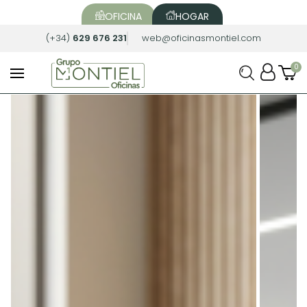
OFICINA
HOGAR
(+34)
629 676 231
web@oficinasmontiel.com