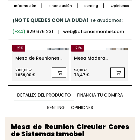
Información
Financiación
Renting
Opiniones
¡NO TE QUEDES CON LA DUDA!
Te ayudamos:
(+34)
629 676 231
|
web@oficinasmontiel.com
-21%
-21%
-21
Mesa de Reuniones
Mesa Madera
Me
Cristal 480x121 cm.
Cuadrada con
Re
Arkitek de Actiu
Estructura Metálica
Be
2.100,00 €
93,00 €
105,
MM1685 de Montiel
1.659,00 €
73,47 €
82,
DETALLES DEL PRODUCTO
FINANCIA TU COMPRA
RENTING
OPINIONES
Mesa de Reunion Circular Ceres
de Sistemas Ismobel