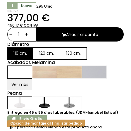
Nuevo
295 Unid.
SIN IVA
377,00 €
456,17 € CON IVA
Añadir al carrito
Diámetro
110 cm.
120 cm.
130 cm.
Acabados Melamina
Ver más
Peana
Entrega en 45 a 55 días laborables. (JDM-Ismobel Estival)
Envío Gratis
Opción de montaje al finalizar pedido
2 personas están viendo este producto ahora