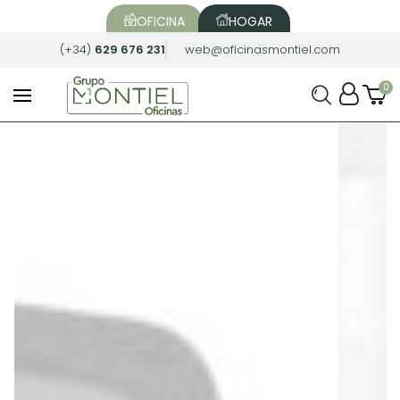
OFICINA
HOGAR
(+34)
629 676 231
web@oficinasmontiel.com