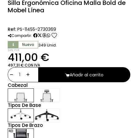
Silla Ergonómica Oficina Malla Bold de
Mobel Línea
Ref:
PS-11455-2730369
favorite
Compartir:
Nuevo
349 Unid.
SIN IVA
411,00 €
497,31 € CON IVA
Añadir al carrito
Cabezal
Tipos De Base
Tipos De Brazo