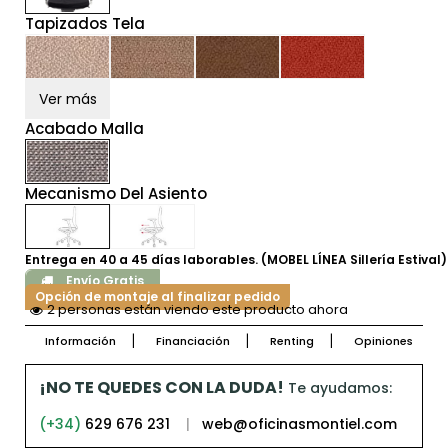
Tapizados Tela
Ver más
Acabado Malla
Mecanismo Del Asiento
Entrega en 40 a 45 días laborables. (MOBEL LÍNEA Sillería Estival)
Envío Gratis
Opción de montaje al finalizar pedido
2 personas están viendo este producto ahora
Información
Financiación
Renting
Opiniones
¡NO TE QUEDES CON LA DUDA!
Te ayudamos:
(+34)
629 676 231
|
web@oficinasmontiel.com