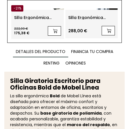
-21%
Silla Ergonómica
Silla Ergonómica
Sil
Oficina Rachel de
Oficina K12 Herpesa
Te
Kunna - EXPRESS
Uni
222,00 €
288,00 €
99
175,38 €
DETALLES DEL PRODUCTO
FINANCIA TU COMPRA
RENTING
OPINIONES
Silla Giratoria Escritorio para
Oficinas Bold de Mobel Línea
La silla ergonómica
Bold
de Mobel Línea está
diseñada para ofrecer el máximo confort y
adaptación en entornos de oficina, escritorios y
despachos. Su
base giratoria de poliamida
, con
acabado personalizable, garantiza estabilidad y
resistencia, mientras que el
marco del respaldo
, en