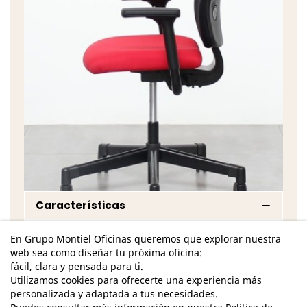
Características
Dimensiones Totales - Alto: 92-111 cm. / Ancho: 58
En Grupo Montiel Oficinas queremos que explorar nuestra
cm. / Fondo: 70 cm. /
web sea como diseñar tu próxima oficina:
fácil, clara y pensada para ti.
Dimensiones Asiento - Alto: 40-53 cm. / Ancho:
Utilizamos cookies para ofrecerte una experiencia más
46 cm. / Fondo: 43 cm. /
personalizada y adaptada a tus necesidades.