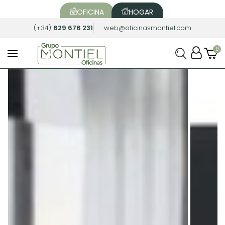
OFICINA
HOGAR
(+34)
629 676 231
web@oficinasmontiel.com