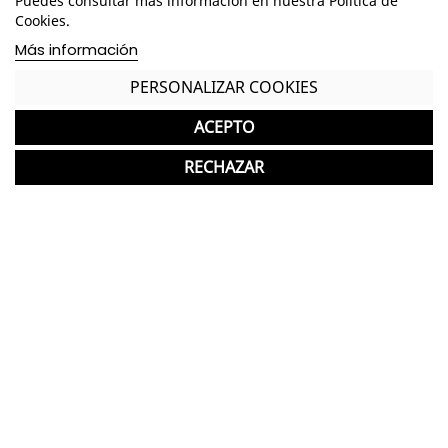
Puedes consultar más información en nuestra Política de
Dimensiones Brazo - Alto: 16 cm. / Ancho: 9 cm. /
Cookies.
Fondo: 20,5 cm. /
Más información
Dimensiones Respaldo - Alto: 50-58 cm. / Ancho:
45 cm. /
PERSONALIZAR COOKIES
Mecanismo basculante
ACEPTO
Regulación de la tensión del respaldo
RECHAZAR
Regulación de la altura del respaldo y del asiento
Brazos Fijos
Opción Tapizar el Lumbar en Negro o todo el
respaldo del mismo color
NO incluye trasla
Tapizado a elegir en tela o simil piel de gran
calidad y colores
Base negra
Se entrega montada