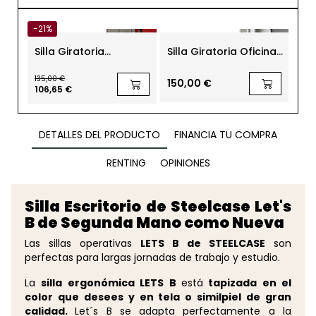
-21%
-21
Silla Giratoria
Silla Giratoria Oficina
Sil
Escritorio Frank de
Blanca Lisboa de
Ofi
Kunna
Euromof
Kun
135,00 €
242,
150,00 €
106,65 €
191,
DETALLES DEL PRODUCTO
FINANCIA TU COMPRA
RENTING
OPINIONES
Silla Escritorio de Steelcase Let's
B de Segunda Mano como Nueva
Las sillas operativas
LETS B de STEELCASE
son
perfectas para largas jornadas de trabajo y estudio.
La
silla ergonómica LETS B
está
tapizada en el
color que desees y en tela o similpiel de gran
calidad.
Let´s B se adapta perfectamente a la