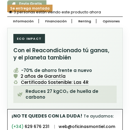
Envío Gratis
Se entrega montada
3 personas están viendo este producto ahora
Información
Financiación
Renting
Opiniones
ECO IMPACT
Con el Reacondicionado tú ganas,
y el planeta también
💰
-70% de ahorro frente a nuevo
🛡️
2 años de Garantía
♻️
Certificado Sostenible: Las 4R
Reduces 27 kgCO₂ de huella de
🌿
carbono
¡NO TE QUEDES CON LA DUDA!
Te ayudamos:
(+34)
629 676 231
|
web@oficinasmontiel.com