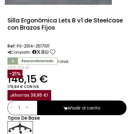
Silla Ergonómica Lets B v1 de Steelcase
con Brazos Fijos
Ref:
PS-2914-2517611
favorite
Compartir:
Reacondicionado
1 Unid.
185,00 €
SIN IVA
-21%
146,15 €
176,84 € CON IVA
¡Ahorras 38,85 €!
Añadir al carrito
Tipos De Base