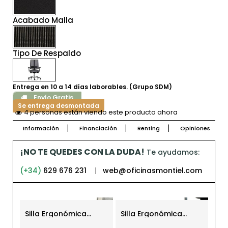
Acabado Malla
Tipo De Respaldo
Entrega en 10 a 14 días laborables. (Grupo SDM)
Envío Gratis
Se entrega desmontada
4 personas están viendo este producto ahora
Información
Financiación
Renting
Opiniones
¡NO TE QUEDES CON LA DUDA!
Te ayudamos:
(+34)
629 676 231
|
web@oficinasmontiel.com
-21
Silla Ergonómica
Silla Ergonómica
Sil
Oficina Blanca Nantes
Oficina Star Somomar
Ke