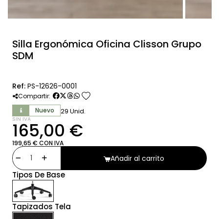
Silla Ergonómica Oficina Clisson Grupo
SDM
Ref:
PS-12626-0001
favorite
Compartir:
Nuevo
29 Unid.
SIN IVA
165,00 €
199,65 € CON IVA
Añadir al carrito
Tipos De Base
Tapizados Tela