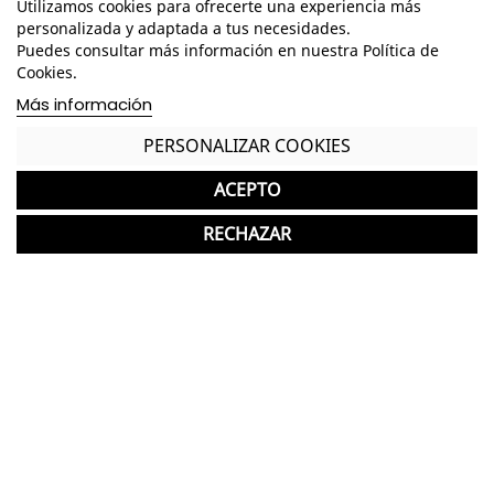
Utilizamos cookies para ofrecerte una experiencia más
Armazón de nylon con acabado de color negro
personalizada y adaptada a tus necesidades.
Puedes consultar más información en nuestra Política de
Respaldo con cabecero de malla translucida de
Cookies.
color negro
Más información
Mecanismo de bloqueo de inclinación con mando
de ajuste de la intensidad.
PERSONALIZAR COOKIES
Soporte lumbar ajustable
ACEPTO
Asiento regulable en altura
RECHAZAR
Brazos regulables
Base giratoria de polipropileno de color negro
Asiento tapizado en tela de color negro
Garantía y devolución