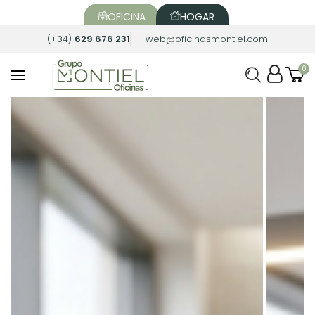
OFICINA
HOGAR
(+34)
629 676 231
web@oficinasmontiel.com