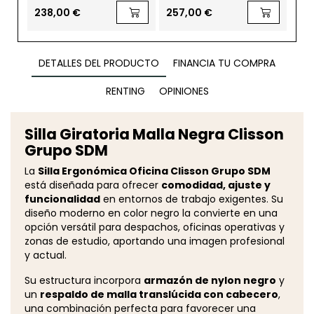
de Euromof
140,
238,00 €
257,00 €
110
DETALLES DEL PRODUCTO
FINANCIA TU COMPRA
RENTING
OPINIONES
Silla Giratoria Malla Negra Clisson
Grupo SDM
La
Silla Ergonómica Oficina Clisson Grupo SDM
está diseñada para ofrecer
comodidad, ajuste y
funcionalidad
en entornos de trabajo exigentes. Su
diseño moderno en color negro la convierte en una
opción versátil para despachos, oficinas operativas y
zonas de estudio, aportando una imagen profesional
y actual.
Su estructura incorpora
armazón de nylon negro
y
un
respaldo de malla translúcida con cabecero
,
una combinación perfecta para favorecer una