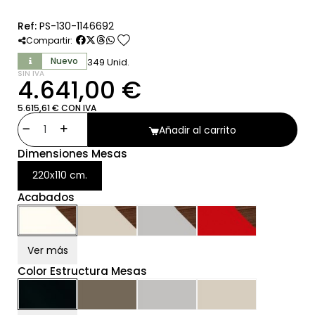
Ref:
PS-130-1146692
favorite
Compartir:
Nuevo
349 Unid.
SIN IVA
4.641,00 €
5.615,61 € CON IVA
Añadir al carrito
Dimensiones Mesas
220x110 cm.
Acabados
Ver más
Color Estructura Mesas