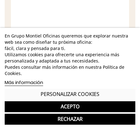
En Grupo Montiel Oficinas queremos que explorar nuestra
Características
web sea como diseñar tu próxima oficina:
fácil, clara y pensada para ti.
Dimensiones - Alto: 72 cm. / Ancho: 220 cm. /
Utilizamos cookies para ofrecerte una experiencia más
Fondo: 110 cm.
personalizada y adaptada a tus necesidades.
Puedes consultar más información en nuestra Política de
Estructura metálica de acabado lacado de
Cookies.
acabado personalizable
Más información
Tablero fabricado en lacado, madera nuez o
PERSONALIZAR COOKIES
cristal lacado de acabado personalizable
Opción a elegir electrificación
ACEPTO
Garantía y devolución
RECHAZAR