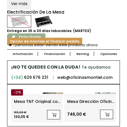
Ver más
Electrificación De La Mesa
Entrega en 25 a 30 días laborables. (MARTEX)
Envío Gratis
Opción de montaje al finalizar pedido
1 personas están viendo este producto ahora
Información
Financiación
Renting
Opiniones
¡NO TE QUEDES CON LA DUDA!
Te ayudamos:
(+34)
629 676 231
|
web@oficinasmontiel.com
-21%
Mesa TNT Original con
Mesa Dirección Oficina
Mes
Estructura Aluminio de
T45 de Quadrifoglio
pa
Steelcase
210
165,00 €
Act
746,00 €
951
130,35 €