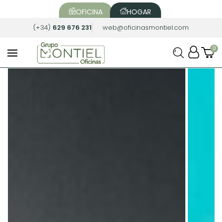
OFICINA
HOGAR
(+34)
629 676 231
web@oficinasmontiel.com