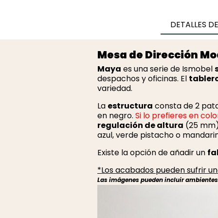
DETALLES D
Mesa de Dirección Mo
Maya
es una serie de Ismobel
despachos y oficinas. El
tabler
variedad.
La
estructura
consta de 2 pata
en negro.
Si lo prefieres en co
regulación de altura
(25 mm)
azul, verde pistacho o mandarin
Existe la opción de añadir un
fa
*Los acabados pueden sufrir una
Las imágenes pueden incluir ambientes r