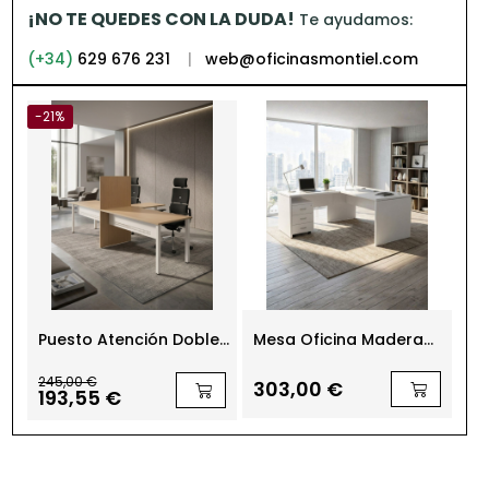
¡NO TE QUEDES CON LA DUDA!
Te ayudamos:
(+34)
629 676 231
|
web@oficinasmontiel.com
-21%
na
Puesto Atención Doble
Mesa Oficina Madera
Me
Basic de Kunna
Pata Panel Euro 2000 de
en
Euromof
245,00 €
303,00 €
2
193,55 €