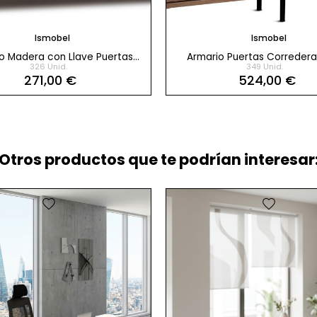
Ismobel
Ismobel
o Madera con Llave Puertas
Armario Puertas Corredera
326 Unid.
349 Unid.
Abatibles de Ismobel
Despachos 140x165 cm M
271,00 €
524,00 €
Ismobel
Otros productos que te podrían interesar:
favorite
favorite