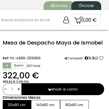
OFICINA
HOGAR
0,00 €
Mesa de Despacho Maya de Ismobel
favorite
Ref:
PS-4989-2106856
Compartir:
Nuevo
337 Unid.
SIN IVA
322,00 €
389,62 € CON IVA
Añadir al carrito
Dimensiones Mesas
120x80 cm.
140x80 cm.
160x80 cm.