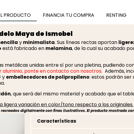
EL PRODUCTO
FINANCIA TU COMPRA
RENTING
delo Maya de Ismobel
sencilla
y
minimalista
. Sus líneas rectas aportan
liger
o
está fabricado en
melamina
, de la cual su acabado po
s metálicas unidas entre sí por una pletina, pudiendo co
lor aluminio, ponte en contacto con nosotros.
Además, in
 y
embellecedores de polipropileno
: estos podrán ser 
a.
ldón
, que será del mismo material y acabado que el tabl
 ligera variación en color/tono respecto a los originales.
ecreados digitalmente con fines ilustrativos. El producto mostrado cor
Características