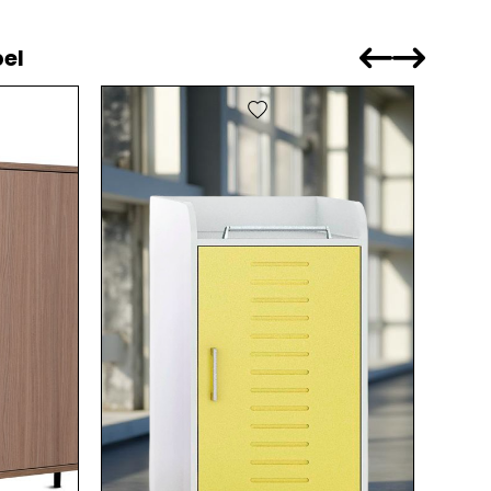
el
favorite