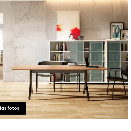
-21%
Mesa Reuniones Ofici
Legacy de Kunna
718,00 €
567,22 €
las fotos