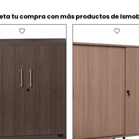
ta tu compra con más productos de Ismob
favorite
favorite