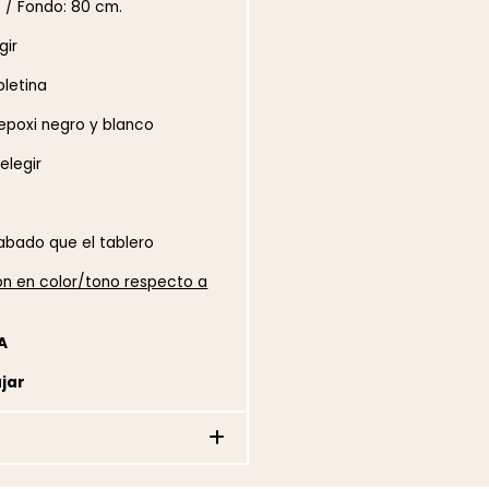
. / Fondo: 80 cm.
gir
pletina
epoxi negro y blanco
elegir
abado que el tablero
ión en color/tono respecto a
A
ajar