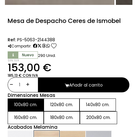
Mesa de Despacho Ceres de Ismobel
Ref:
PS-5063-2144388
favorite
Compartir:
Nuevo
290 Unid.
SIN IVA
153,00 €
185,13 € CON IVA
Añadir al carrito
Dimensiones Mesas
100x80 cm.
120x80 cm.
140x80 cm.
160x80 cm.
180x80 cm.
200x80 cm.
Acabados Melamina