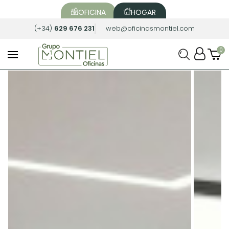
OFICINA
HOGAR
(+34)
629 676 231
web@oficinasmontiel.com