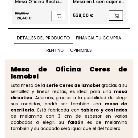
Mesa Oficina Recta
Mesa en L con cajones
Mes
160x80 cm. de Ofitres
Oficina Tono T2 de
Sha
Mobel Línea
de
160,00 €
538,00 €
1.0
126,40 €
DETALLES DEL PRODUCTO
FINANCIA TU COMPRA
RENTING
OPINIONES
Mesa de Oficina Ceres de
Ismobel
Esta mesa de la
serie Ceres de Ismobel
gracias a su
sencillez y líneas rectas, es ideal para una
mesa
directiva
. Además, gracias a la posibilidad de elegir
sus medidas, podrá ser también una
mesa de
escritorio
. Está fabricada con
tablero y costados
de melamina con 3 cm de espesor en varios
acabados a elegir. Su
faldón
es de melamina
también y su acabado será igual que el del tablero.