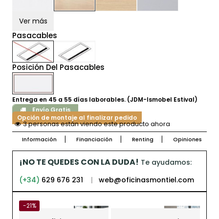
Ver más
Pasacables
Posición Del Pasacables
Entrega en 45 a 55 días laborables. (JDM-Ismobel Estival)
Envío Gratis
Opción de montaje al finalizar pedido
3 personas están viendo este producto ahora
Información
Financiación
Renting
Opiniones
¡NO TE QUEDES CON LA DUDA!
Te ayudamos:
(+34)
629 676 231
|
web@oficinasmontiel.com
-21%