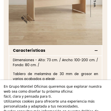
Características
Dimensiones - Alto: 73 cm. / Ancho: 100-200 cm. /
Fondo: 80 cm. /
Tablero de melamina de 30 mm de grosor en
varios acabados a elegir
En Grupo Montiel Oficinas queremos que explorar nuestra
Costados de la mesa en melamina de 30 mm de
web sea como diseñar tu próxima oficina:
grosor en el mismo acabado que elijas para el
fácil, clara y pensada para ti.
tablero
Utilizamos cookies para ofrecerte una experiencia más
personalizada y adaptada a tus necesidades.
Altura de la mesa regulable en 20 mm