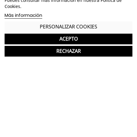
Puedes consultar más información en nuestra Política de
Embellecedores de poliamida color grafito
Cookies.
excepto acabados en haya y roble (color
Más información
aluminio)
PERSONALIZAR COOKIES
Opción de añadir un top access metálico en la
parte central superior de la mesa
ACEPTO
*Los acabados pueden sufrir una ligera variación
RECHAZAR
en color/tono respecto a los originales.
GASTOS DE ENVÍO GRATUITOS A LA PENÍNSULA
Mesa de Dirección nueva ideal para oficinas
Garantía y devolución
Completa tu compra con más
productos de Ismobel