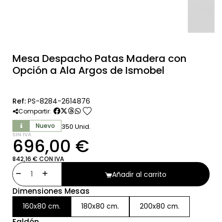
Mesa Despacho Patas Madera con
Opción a Ala Argos de Ismobel
Ref:
PS-8284-2614876
favorite
Compartir:
Nuevo
350 Unid.
SIN IVA
696,00 €
842,16 € CON IVA
Añadir al carrito
Dimensiones Mesas
160x80 cm.
180x80 cm.
200x80 cm.
Faldón