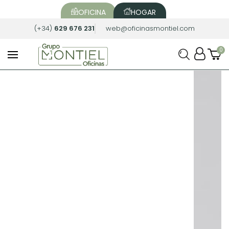
OFICINA
HOGAR
(+34)
629 676 231
web@oficinasmontiel.com