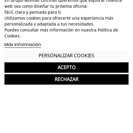
En Grupo Montiel Oficinas queremos que explorar nuestra
web sea como diseñar tu próxima oficina:
Dimensiones Mesa - Alto: 74 cm. / Ancho: 160-200
fácil, clara y pensada para ti.
cm. / Fondo: 80 cm. /
Utilizamos cookies para ofrecerte una experiencia más
Dimensiones Ala - Alto: 74 cm. / Ancho: 60 cm. /
personalizada y adaptada a tus necesidades.
Fondo: 100 cm. /
Puedes consultar más información en nuestra Política de
Cookies.
Estructura de madera de acabado haya
Más información
Tablero de melamina de 25mm de grosor de
PERSONALIZAR COOKIES
acabado a elegir
ACEPTO
Cantos redondeados
Opción con ala a la derecha o a la izquierda
RECHAZAR
*Los acabados pueden sufrir una ligera variación
en color/tono respecto a los originales.
GASTOS DE ENVÍO GRATUITOS A LA PENÍNSULA
Mesa Esquinera Nueva ideal para Despachos
Garantía y devolución