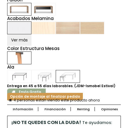
Acabados Melamina
Ver más
Color Estructura Mesas
Ala
Entrega en 45 a 55 días laborables. (JDM-Ismobel Estival)
Envío Gratis
Opción de montaje al finalizar pedido
4 personas están viendo este producto ahora
Información
Financiación
Renting
Opiniones
¡NO TE QUEDES CON LA DUDA!
Te ayudamos: