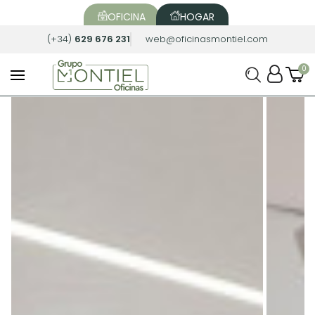
OFICINA
HOGAR
(+34)
629 676 231
web@oficinasmontiel.com