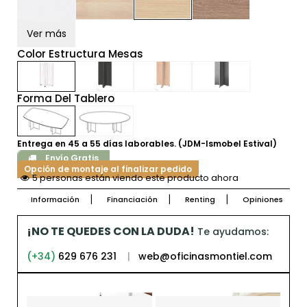
Ver más
Color Estructura Mesas
Forma Del Tablero
Entrega en 45 a 55 días laborables. (JDM-Ismobel Estival)
Envío Gratis
Opción de montaje al finalizar pedido
5 personas están viendo este producto ahora
Información
Financiación
Renting
Opiniones
¡NO TE QUEDES CON LA DUDA!
Te ayudamos:
(+34)
629 676 231
|
web@oficinasmontiel.com
-21