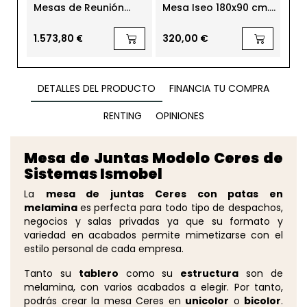
Mesas de Reunión
Mesa Iseo 180x90 cm.
Me
Mastermind mm-300
de Bogal
Ø11
de Sedus
480,
1.573,80 €
320,00 €
379
DETALLES DEL PRODUCTO
FINANCIA TU COMPRA
RENTING
OPINIONES
Mesa de Juntas Modelo Ceres de
Sistemas Ismobel
La
mesa de juntas Ceres con patas en
melamina
es perfecta para todo tipo de despachos,
negocios y salas privadas ya que su formato y
variedad en acabados permite mimetizarse con el
estilo personal de cada empresa.
Tanto su
tablero
como su
estructura
son de
melamina, con varios acabados a elegir. Por tanto,
podrás crear la mesa Ceres en
unicolor
o
bicolor
.