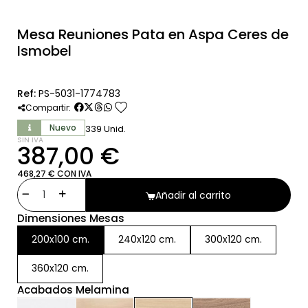
Mesa Reuniones Pata en Aspa Ceres de
Ismobel
Ref:
PS-5031-1774783
favorite
Compartir:
Nuevo
339 Unid.
SIN IVA
387,00 €
468,27 € CON IVA
Añadir al carrito
Dimensiones Mesas
200x100 cm.
240x120 cm.
300x120 cm.
360x120 cm.
Acabados Melamina