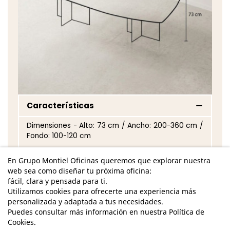
Características
Dimensiones - Alto: 73 cm / Ancho: 200-360 cm /
Fondo: 100-120 cm
Tablero de melamina de 30 mm de grosor con
En Grupo Montiel Oficinas queremos que explorar nuestra
varios acabados a elegir
web sea como diseñar tu próxima oficina:
fácil, clara y pensada para ti.
Patas en forma de aspa de melamina de 25 mm
Utilizamos cookies para ofrecerte una experiencia más
de grosor en diferentes acabados
personalizada y adaptada a tus necesidades.
Posibilidad de elegir el acabado tanto en la
Puedes consultar más información en nuestra Política de
encimera como en las patas
Cookies.