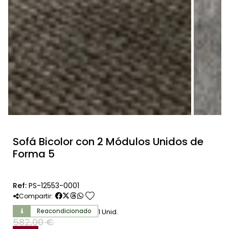
Sofá Bicolor con 2 Módulos Unidos de
Forma 5
Ref:
PS-12553-0001
favorite
Compartir:
Reacondicionado
1 Unid.
582,00 €