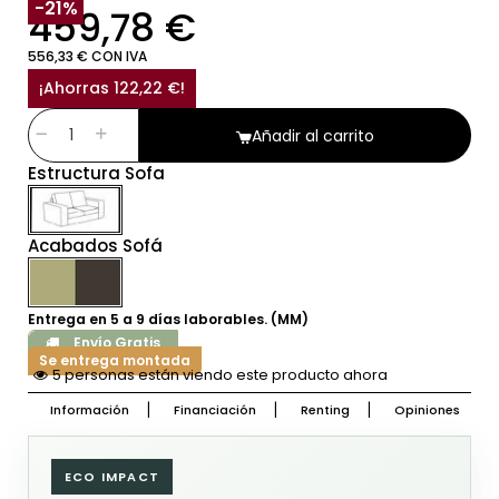
SIN IVA
-21%
459,78 €
556,33 € CON IVA
¡Ahorras 122,22 €!
Añadir al carrito
Estructura Sofa
Acabados Sofá
Entrega en 5 a 9 días laborables. (MM)
Envío Gratis
Se entrega montada
5 personas están viendo este producto ahora
Información
Financiación
Renting
Opiniones
ECO IMPACT