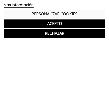
Dimensiones Brazo - Alto: 38 cm. / Ancho: 5,5 cm.
Más información
/ Fondo: 70 cm. /
PERSONALIZAR COOKIES
Dimensiones Respaldo - Alto: 36 cm. / Ancho: 139
cm. /
ACEPTO
2 módulos unidos:
RECHAZAR
Base metálica 8 patas en acabado gris claro
Cuerpo tapizado en tela de acabado gris oscuro
con parte frontal en verde pistacho
Brazos rígidos
Opción de tapizado disponible bajo consulta.
*El producto presenta ligeros roces en la
base, visibles en las fotografías, que no
afectan a su correcto funcionamiento.
*Los acabados pueden sufrir una ligera variación
en color/tono respecto a los originales.