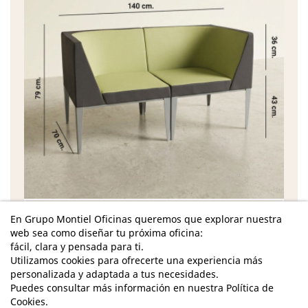
Características
En Grupo Montiel Oficinas queremos que explorar nuestra
web sea como diseñar tu próxima oficina:
Dimensiones Totales - Alto: 79 cm. / Ancho: 140
fácil, clara y pensada para ti.
cm. / Fondo: 70 cm. /
Utilizamos cookies para ofrecerte una experiencia más
personalizada y adaptada a tus necesidades.
Dimensiones Asiento - Alto: 43 cm. / Ancho: 101
Puedes consultar más información en nuestra Política de
cm. / Fondo: 51 cm. /
Cookies.