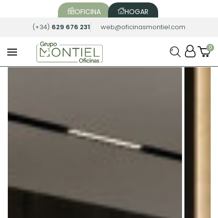
OFICINA
HOGAR
(+34)
629 676 231
web@oficinasmontiel.com