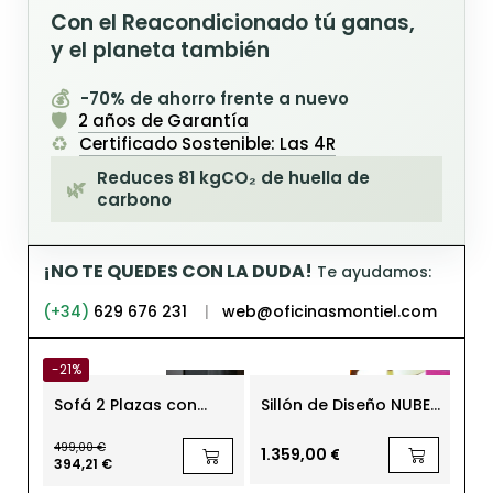
Con el Reacondicionado tú ganas,
y el planeta también
💰
-70% de ahorro frente a nuevo
🛡️
2 años de Garantía
♻️
Certificado Sostenible: Las 4R
Reduces 81 kgCO₂ de huella de
🌿
carbono
¡NO TE QUEDES CON LA DUDA!
Te ayudamos:
(+34)
629 676 231
|
web@oficinasmontiel.com
-21%
Sofá 2 Plazas con
Sillón de Diseño NUBE
Sof
Brazos y Tela Roja
de STUA
Ter
MM1857 de Montiel
Rob
499,00 €
1.359,00 €
46
394,21 €